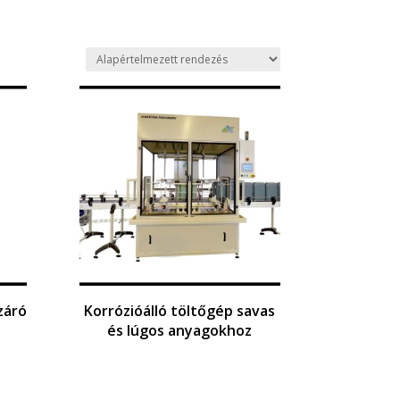
záró
Korrózióálló töltőgép savas
és lúgos anyagokhoz