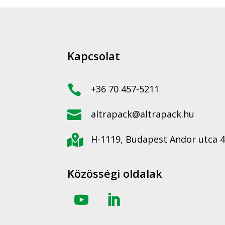
Kapcsolat

+36 70 457-5211

altrapack@altrapack.hu

H-1119, Budapest Andor utca 4
Közösségi oldalak