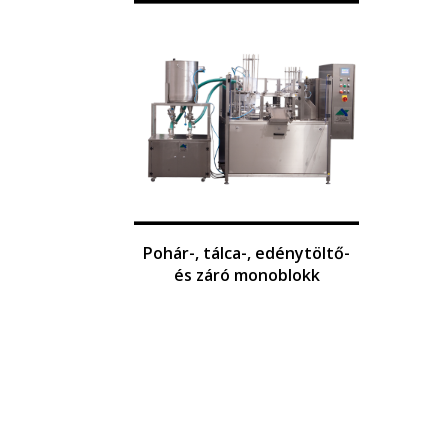
Pohár-, tálca-, edénytöltő-
és záró monoblokk