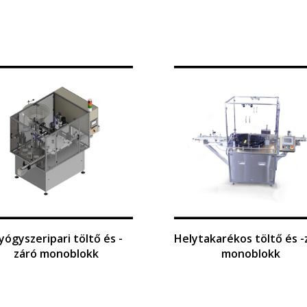
yógyszeripari töltő és -
Helytakarékos töltő és -
záró monoblokk
monoblokk