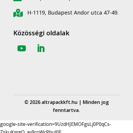

H-1119, Budapest Andor utca 47-49.
Közösségi oldalak
© 2026 altrapackkft.hu | Minden jog
fenntartva.
google-site-verification=9UzdHJEMOFgsLj0P0qCs-
ZskuKmgQ_ay9coWcRbul0E