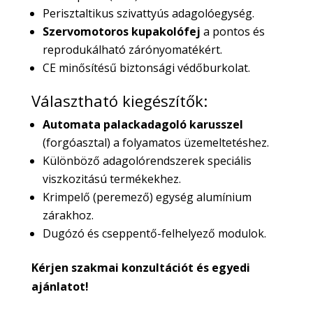
Perisztaltikus szivattyús adagolóegység.
Szervomotoros kupakolófej
a pontos és
reprodukálható zárónyomatékért.
CE minősítésű biztonsági védőburkolat.
Választható kiegészítők:
Automata palackadagoló karusszel
(forgóasztal) a folyamatos üzemeltetéshez.
Különböző adagolórendszerek speciális
viszkozitású termékekhez.
Krimpelő (peremező) egység alumínium
zárakhoz.
Dugózó és cseppentő-felhelyező modulok.
Kérjen szakmai konzultációt és egyedi
ajánlatot!