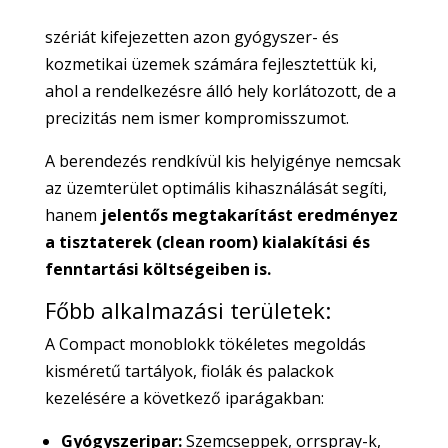
szériát kifejezetten azon gyógyszer- és
kozmetikai üzemek számára fejlesztettük ki,
ahol a rendelkezésre álló hely korlátozott, de a
precizitás nem ismer kompromisszumot.
A berendezés rendkívül kis helyigénye nemcsak
az üzemterület optimális kihasználását segíti,
hanem
jelentős megtakarítást eredményez
a tisztaterek (clean room) kialakítási és
fenntartási költségeiben is.
Főbb alkalmazási területek:
A Compact monoblokk tökéletes megoldás
kisméretű tartályok, fiolák és palackok
kezelésére a következő iparágakban:
Gyógyszeripar:
Szemcseppek, orrspray-k,