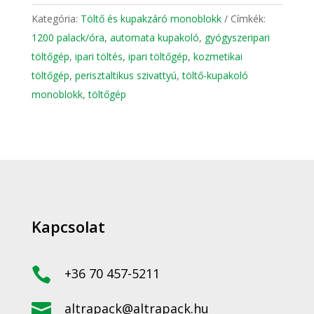
Kategória:
Töltő és kupakzáró monoblokk
Címkék:
1200 palack/óra
,
automata kupakoló
,
gyógyszeripari
töltőgép
,
ipari töltés
,
ipari töltőgép
,
kozmetikai
töltőgép
,
perisztaltikus szivattyú
,
töltő-kupakoló
monoblokk
,
töltőgép
Kapcsolat

+36 70 457-5211

altrapack@altrapack.hu