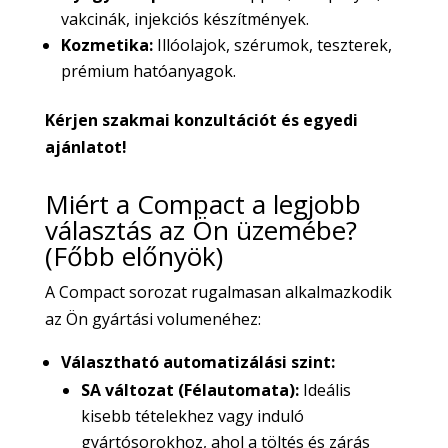
vakcinák, injekciós készítmények.
Kozmetika:
Illóolajok, szérumok, teszterek,
prémium hatóanyagok.
Kérjen szakmai konzultációt és egyedi
ajánlatot!
Miért a Compact a legjobb
választás az Ön üzemébe?
(Főbb előnyök)
A Compact sorozat rugalmasan alkalmazkodik
az Ön gyártási volumenéhez:
Választható automatizálási szint:
SA változat (Félautomata):
Ideális
kisebb tételekhez vagy induló
gyártósorokhoz, ahol a töltés és zárás