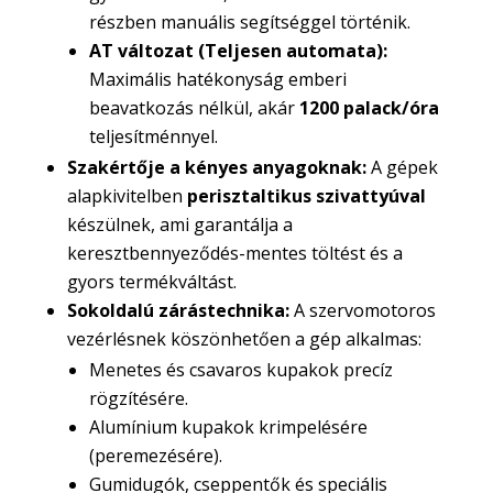
részben manuális segítséggel történik.
AT változat (Teljesen automata):
Maximális hatékonyság emberi
beavatkozás nélkül, akár
1200 palack/óra
teljesítménnyel.
Szakértője a kényes anyagoknak:
A gépek
alapkivitelben
perisztaltikus szivattyúval
készülnek, ami garantálja a
keresztbennyeződés-mentes töltést és a
gyors termékváltást.
Sokoldalú zárástechnika:
A szervomotoros
vezérlésnek köszönhetően a gép alkalmas:
Menetes és csavaros kupakok precíz
rögzítésére.
Alumínium kupakok krimpelésére
(peremezésére).
Gumidugók, cseppentők és speciális