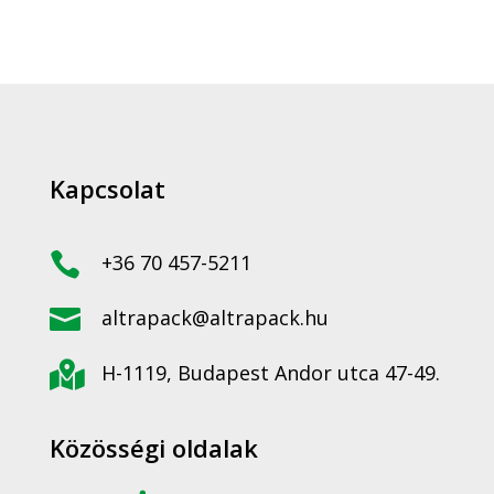
Kapcsolat

+36 70 457-5211

altrapack@altrapack.hu

H-1119, Budapest Andor utca 47-49.
Közösségi oldalak