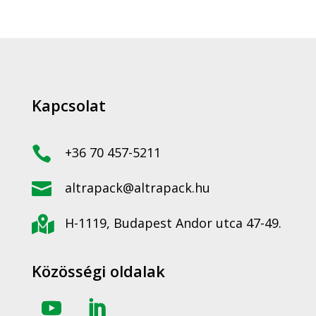
Kapcsolat

+36 70 457-5211

altrapack@altrapack.hu

H-1119, Budapest Andor utca 47-49.
Közösségi oldalak