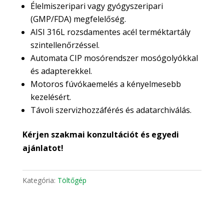
Élelmiszeripari vagy gyógyszeripari
(GMP/FDA) megfelelőség.
AISI 316L rozsdamentes acél terméktartály
szintellenőrzéssel.
Automata CIP mosórendszer mosógolyókkal
és adapterekkel.
Motoros fúvókaemelés a kényelmesebb
kezelésért.
Távoli szervizhozzáférés és adatarchiválás.
Kérjen szakmai konzultációt és egyedi
ajánlatot!
Kategória:
Töltőgép