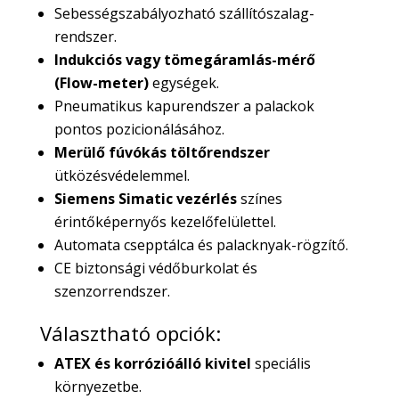
Sebességszabályozható szállítószalag-
rendszer.
Indukciós vagy tömegáramlás-mérő
(Flow-meter)
egységek.
Pneumatikus kapurendszer a palackok
pontos pozicionálásához.
Merülő fúvókás töltőrendszer
ütközésvédelemmel.
Siemens Simatic vezérlés
színes
érintőképernyős kezelőfelülettel.
Automata csepptálca és palacknyak-rögzítő.
CE biztonsági védőburkolat és
szenzorrendszer.
Választható opciók:
ATEX és korrózióálló kivitel
speciális
környezetbe.