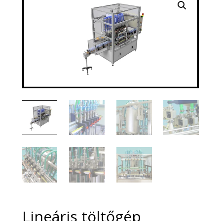
Lineáris töltőgép