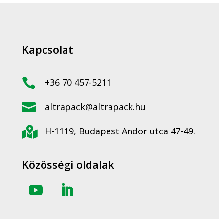
Kapcsolat

+36 70 457-5211

altrapack@altrapack.hu

H-1119, Budapest Andor utca 47-49.
Közösségi oldalak