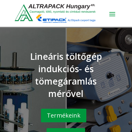
Lineáris töltőgép
indukciós- és
tömegáramlás
mérővel
Termékeink