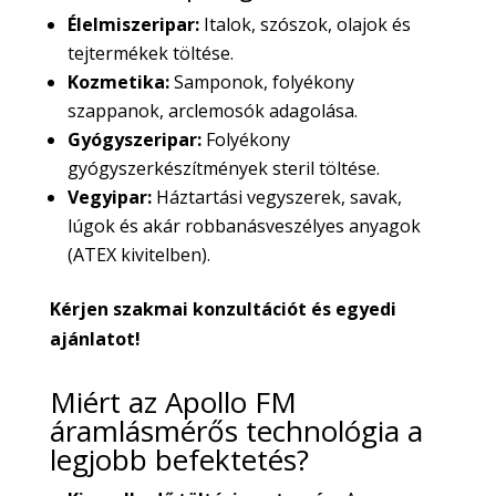
Élelmiszeripar:
Italok, szószok, olajok és
tejtermékek töltése.
Kozmetika:
Samponok, folyékony
szappanok, arclemosók adagolása.
Gyógyszeripar:
Folyékony
gyógyszerkészítmények steril töltése.
Vegyipar:
Háztartási vegyszerek, savak,
lúgok és akár robbanásveszélyes anyagok
(ATEX kivitelben).
Kérjen szakmai konzultációt és egyedi
ajánlatot!
Miért az Apollo FM
áramlásmérős technológia a
legjobb befektetés?