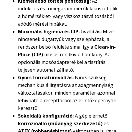
Kiemelkedő töltési pontosság:
Az
indukciós és tömegáram-mérők kiküszöbölik
a hőmérséklet- vagy viszkozitásváltozásból
adódó mérési hibákat.
Maximális higiénia és CIP-tisztítás:
Mivel
nincsenek dugattyúk vagy szelepházak, a
rendszer belső felülete sima, így a
Clean-in-
Place (CIP)
mosás rendkívül hatékony. Az
opcionális mosóadapterekkel a tisztítás
teljesen automatizálható.
Gyors formátumváltás:
Nincs szükség
mechanikus állítgatásra az adagmennyiség
változtatásakor; minden paraméter azonnal
lehívható a recepttárból az érintőképernyőn
keresztül.
Sokoldalú konfiguráció:
A gép elérhető
korrózióálló (műanyag szerkezetű)
és
ATEX (robbanásbiztos)
változatban is, így a