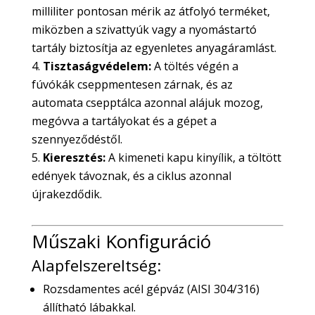
milliliter pontosan mérik az átfolyó terméket,
miközben a szivattyúk vagy a nyomástartó
tartály biztosítja az egyenletes anyagáramlást.
Tisztaságvédelem:
A töltés végén a
fúvókák cseppmentesen zárnak, és az
automata csepptálca azonnal alájuk mozog,
megóvva a tartályokat és a gépet a
szennyeződéstől.
Kieresztés:
A kimeneti kapu kinyílik, a töltött
edények távoznak, és a ciklus azonnal
újrakezdődik.
Műszaki Konfiguráció
Alapfelszereltség:
Rozsdamentes acél gépváz (AISI 304/316)
állítható lábakkal.